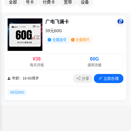
全部
号卡
付费卡
宽带
设备
广电飞澜卡
39元60G
无需选号
无需照片
¥39
60G
每月月租
通用流量
分享
立即办理
年龄：18-60周岁
39元60G