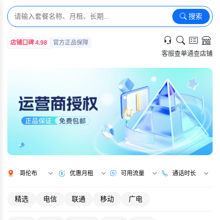
搜索
店铺口碑 4.98
官方正品保障
客服
查单
通查
店铺
哥伦布
优惠月租
可用流量
通话时长
精选
电信
联通
移动
广电