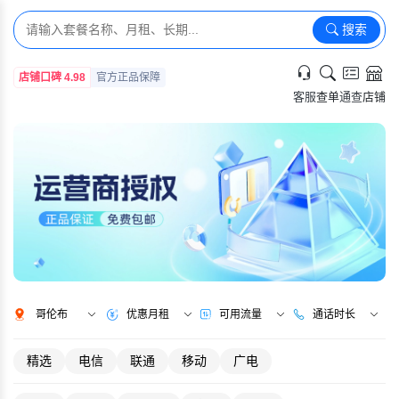
搜索
店铺口碑 4.98
官方正品保障
客服
查单
通查
店铺
哥伦布
优惠月租
可用流量
通话时长
精选
电信
联通
移动
广电