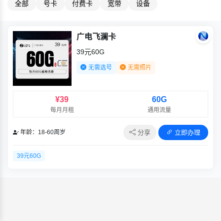
全部
号卡
付费卡
宽带
设备
广电飞澜卡
39元60G
无需选号
无需照片
¥39
60G
每月月租
通用流量
分享
立即办理
年龄：18-60周岁
39元60G