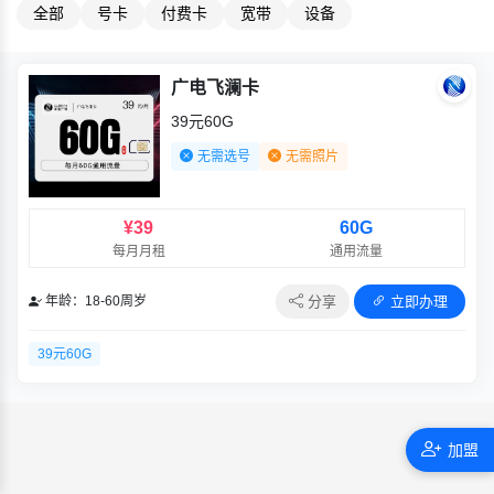
全部
号卡
付费卡
宽带
设备
广电飞澜卡
39元60G
无需选号
无需照片
¥39
60G
每月月租
通用流量
分享
立即办理
年龄：18-60周岁
39元60G
加盟