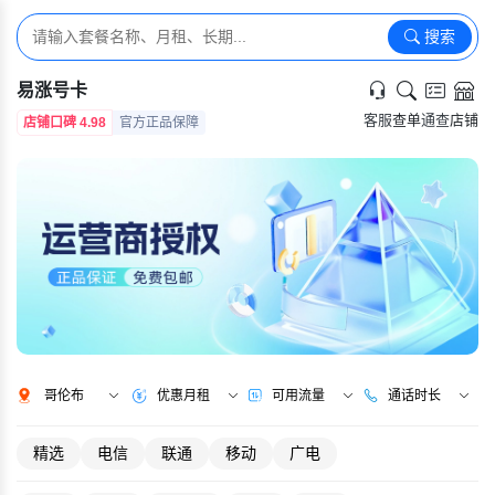
搜索
易涨号卡
客服
查单
通查
店铺
店铺口碑 4.98
官方正品保障
哥伦布
优惠月租
可用流量
通话时长
精选
电信
联通
移动
广电