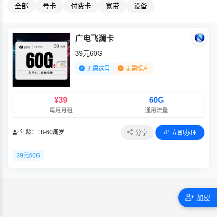
全部
号卡
付费卡
宽带
设备
广电飞澜卡
39元60G
无需选号
无需照片
¥39
60G
每月月租
通用流量
分享
立即办理
年龄：18-60周岁
39元60G
加盟