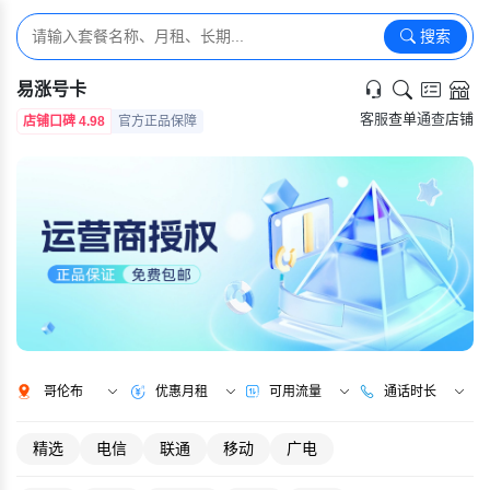
搜索
易涨号卡
客服
查单
通查
店铺
店铺口碑 4.98
官方正品保障
哥伦布
优惠月租
可用流量
通话时长
精选
电信
联通
移动
广电