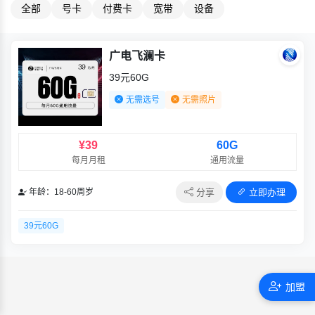
全部
号卡
付费卡
宽带
设备
广电飞澜卡
39元60G
无需选号
无需照片
¥39
60G
每月月租
通用流量
分享
立即办理
年龄：18-60周岁
39元60G
加盟