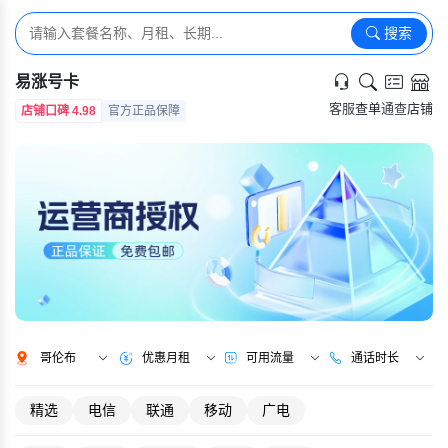
搜索
易涨号卡
客服
查单
通查
店铺
店铺口碑 4.98
官方正品保障
哥伦布
优惠月租
可用流量
通话时长
精选
电信
联通
移动
广电