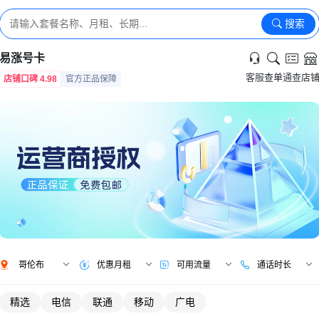
搜索
易涨号卡
客服
查单
通查
店
店铺口碑 4.98
官方正品保障
哥伦布
优惠月租
可用流量
通话时长
精选
电信
联通
移动
广电