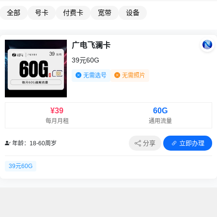
全部
号卡
付费卡
宽带
设备
广电飞澜卡
39元60G
无需选号
无需照片
¥39
60G
每月月租
通用流量
分享
立即办理
年龄：18-60周岁
39元60G