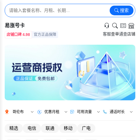
搜索
易涨号卡
客服
查单
通查
店铺
店铺口碑 4.98
官方正品保障
哥伦布
优惠月租
可用流量
通话时长
精选
电信
联通
移动
广电