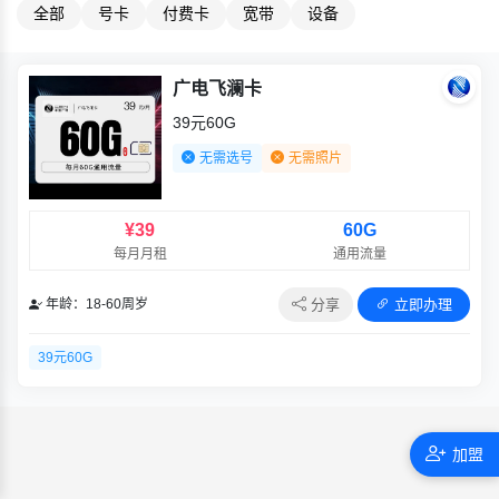
全部
号卡
付费卡
宽带
设备
广电飞澜卡
39元60G
无需选号
无需照片
¥39
60G
每月月租
通用流量
分享
立即办理
年龄：18-60周岁
39元60G
加盟