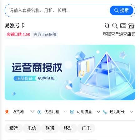
搜索
易涨号卡
客服
查单
通查
店铺
店铺口碑 4.98
官方正品保障
收货地
优惠月租
可用流量
通话时长
精选
电信
联通
移动
广电