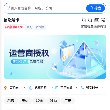
搜索
易涨号卡
客服
查单
通查
店铺
店铺口碑 4.98
官方正品保障
哥伦布
优惠月租
可用流量
通话时长
精选
电信
联通
移动
广电