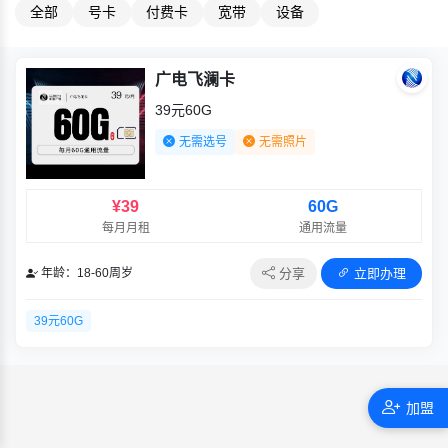
全部
号卡
付费卡
宽带
设备
广电飞澜卡
39元60G
无需选号
无需照片
¥39
60G
每月月租
通用流量
分享
立即办理
年龄：18-60周岁
39元60G
加盟