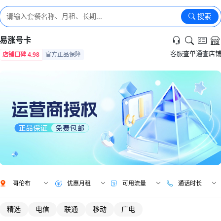
搜索
易涨号卡
客服
查单
通查
店
店铺口碑 4.98
官方正品保障
哥伦布
优惠月租
可用流量
通话时长
精选
电信
联通
移动
广电