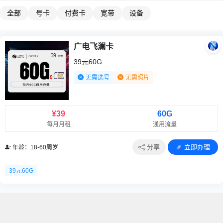
全部
号卡
付费卡
宽带
设备
广电飞澜卡
39元60G
无需选号
无需照片
¥39
60G
每月月租
通用流量
分享
立即办理
年龄：18-60周岁
39元60G